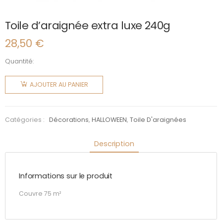
Toile d’araignée extra luxe 240g
28,50
€
Quantité:
quantité
de Toile
AJOUTER AU PANIER
d'araignée
extra
luxe
Catégories :
Décorations
,
HALLOWEEN
,
Toile D'araignées
240g
Description
Informations sur le produit
Couvre 75 m²