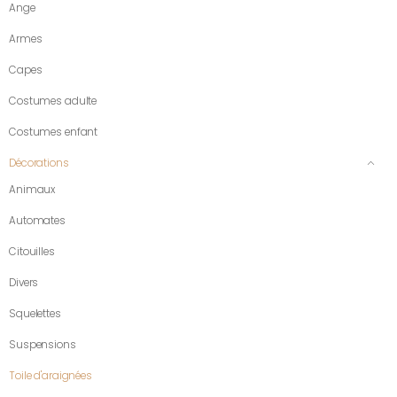
Ange
Armes
Capes
Costumes adulte
Costumes enfant
Décorations
Animaux
Automates
Citouilles
Divers
Squelettes
Suspensions
Toile d'araignées