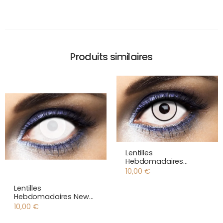
Produits similaires
Lentilles
Hebdomadaires
Manson
10,00
€
Lentilles
Hebdomadaires New
White
10,00
€