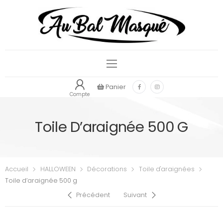
Panier
Compte
Toile D’araignée 500 G
Accueil
HALLOWEEN
Décorations
Toile d'araignées
Toile d’araignée 500 g
Précédent
Suivant