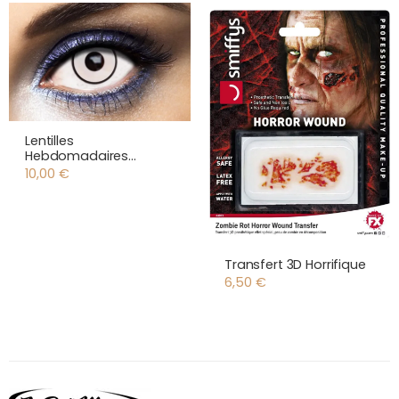
Lentilles
Hebdomadaires
Manson
10,00
€
Transfert 3D Horrifique
6,50
€