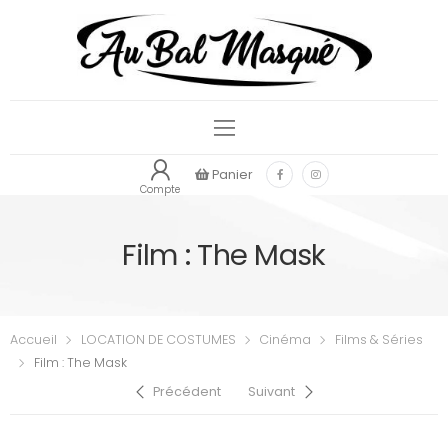
Panier
Compte
Film : The Mask
Accueil
LOCATION DE COSTUMES
Cinéma
Films & Séries
Film : The Mask
Précédent
Suivant