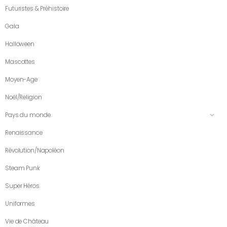
Futuristes & Préhistoire
Gala
Halloween
Mascottes
Moyen-Age
Noël/Religion
Pays du monde
Renaissance
Révolution/Napoléon
Steam Punk
Super Héros
Uniformes
Vie de Château