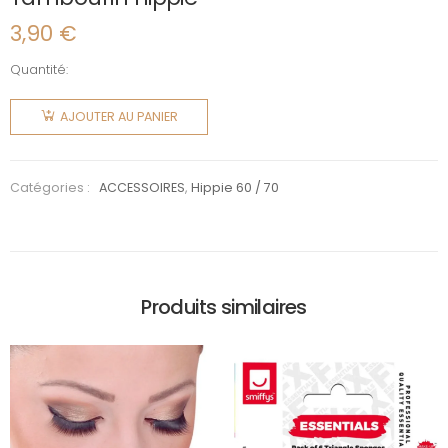
3,90
€
Quantité:
quantité
de
AJOUTER AU PANIER
Tambourin
hippie
Catégories :
ACCESSOIRES
,
Hippie 60 / 70
Produits similaires