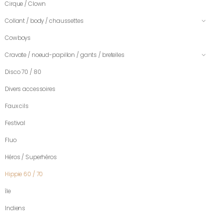
Cirque / Clown
Collant / body / chaussettes
Cowboys
Cravate / noeud-papillon / gants / bretelles
Disco 70 / 80
Divers accessoires
Faux cils
Festival
Fluo
Héros / Superhéros
Hippie 60 / 70
île
Indiens