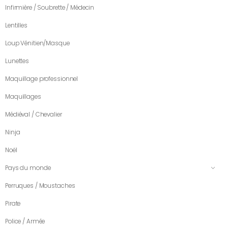
Infirmière / Soubrette / Médecin
Lentilles
Loup Vénitien/Masque
Lunettes
Maquillage professionnel
Maquillages
Médiéval / Chevalier
Ninja
Noël
Pays du monde
Perruques / Moustaches
Pirate
Police / Armée