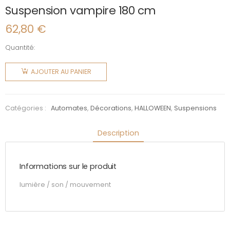
Suspension vampire 180 cm
62,80
€
Quantité:
quantité
de
AJOUTER AU PANIER
Suspension
vampire
180 cm
Catégories :
Automates
,
Décorations
,
HALLOWEEN
,
Suspensions
Description
Informations sur le produit
lumière / son / mouvement