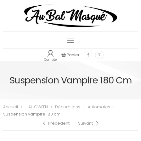
Panier
Compte
Suspension Vampire 180 Cm
Accueil
HALLOWEEN
Décorations
Automates
Suspension vampire 180 cm
Précédent
Suivant