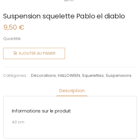
Suspension squelette Pablo el diablo
9,50
€
Quantité:
quantité
de
AJOUTER AU PANIER
Suspension
squelette
Pablo el
Catégories :
Décorations
,
HALLOWEEN
,
Squelettes
,
Suspensions
diablo
Description
Informations sur le produit
40 cm