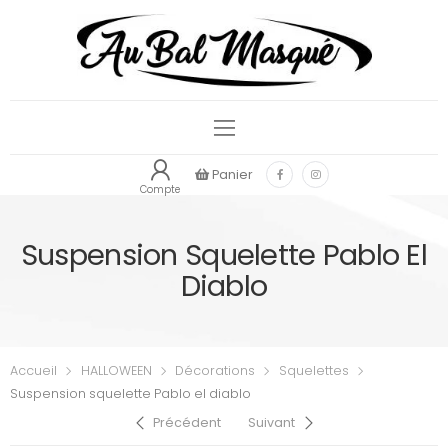
Panier
Compte
Suspension Squelette Pablo El
Diablo
Accueil
HALLOWEEN
Décorations
Squelettes
Suspension squelette Pablo el diablo
Précédent
Suivant