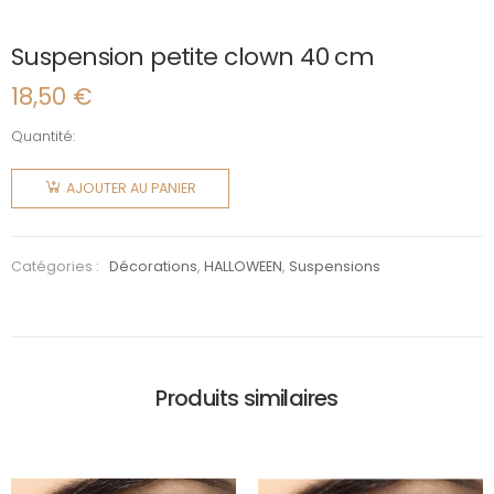
Suspension petite clown 40 cm
18,50
€
Quantité:
quantité
de
AJOUTER AU PANIER
Suspension
petite
clown 40
Catégories :
Décorations
,
HALLOWEEN
,
Suspensions
cm
Produits similaires