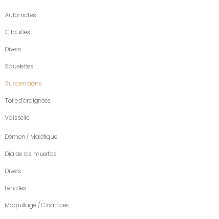
Automates
Citouilles
Divers
Squelettes
Suspensions
Toile d'araignées
Vaisselle
Démon / Maléfique
Dia de los muertos
Divers
Lentilles
Maquillage / Cicatrices