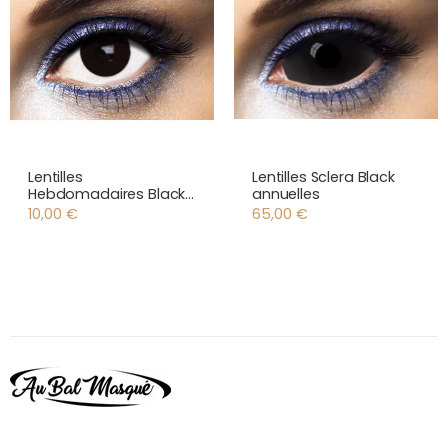
Lentilles
Lentilles Sclera Black
Hebdomadaires Black
annuelles
Out
10,00
€
65,00
€