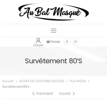
Panier
Compte
Survêtement 80’s
Accueil
ACHAT DE COSTUMES ADULTES
Fluo 80/90
Survêtement 80’s
Précédent
Suivant