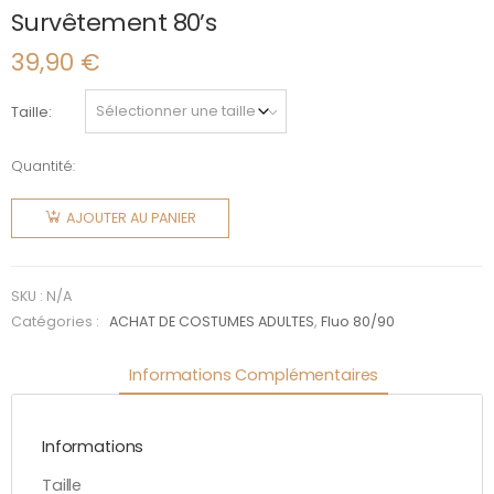
Survêtement 80’s
39,90
€
Taille
Quantité:
quantité
de
AJOUTER AU PANIER
Survêtement
80's
SKU :
N/A
Catégories :
ACHAT DE COSTUMES ADULTES
,
Fluo 80/90
Informations Complémentaires
Informations
Taille