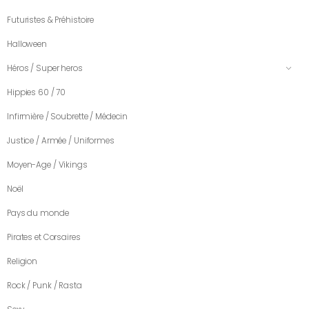
Futuristes & Préhistoire
Halloween
Héros / Super heros
Hippies 60 / 70
Infirmière / Soubrette / Médecin
Justice / Armée / Uniformes
Moyen-Age / Vikings
Noël
Pays du monde
Pirates et Corsaires
Religion
Rock / Punk / Rasta