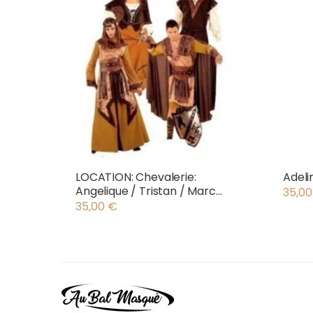
LOCATION: Chevalerie:
Adeli
Angelique / Tristan / Marc
35,0
Antony
35,00
€