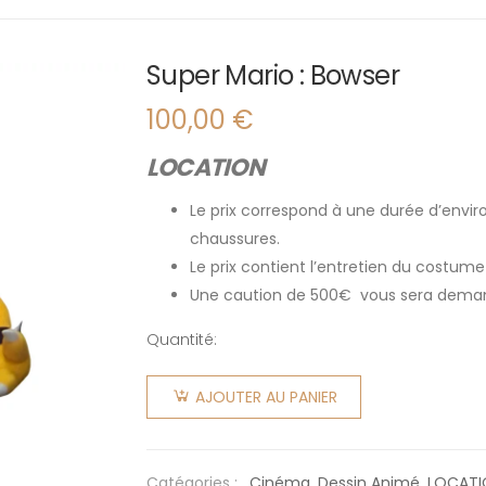
Super Mario : Bowser
100,00
€
LOCATION
Le prix correspond à une durée d’enviro
chaussures.
Le prix contient l’entretien du costume
Une caution de 500€ vous sera dema
Quantité:
quantité
de Super
AJOUTER AU PANIER
Mario :
Bowser
Catégories :
Cinéma
,
Dessin Animé
,
LOCATI