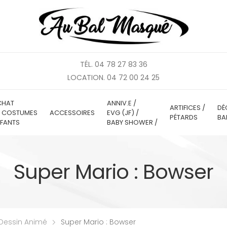
TÉL. 04 78 27 83 36
LOCATION. 04 72 00 24 25
CHAT
ANNIV.E /
ARTIFICES /
DÉ
E COSTUMES
ACCESSOIRES
EVG (JF) /
PÉTARDS
BA
FANTS
BABY SHOWER /
Super Mario : Bowser
Dessin Animé
Super Mario : Bowser