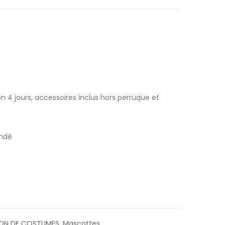
n 4 jours, accessoires inclus hors perruque et
ndé
ON DE COSTUMES
,
Mascottes