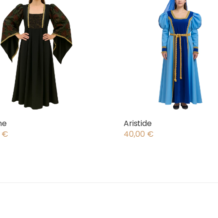
ne
Aristide
0
€
40,00
€