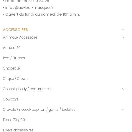
• Location 04 72 00 24 25
• infos@au-bal-masque.fr
• Ouvert du lundi au samedi de 10h à 19h.
ACCESSOIRES
Animaux Accessoire
Années 20
Boa / Plumes
Chapeaux
Cirque / Clown
Collant / body / chaussettes
Cowboys
Cravate / noeud-papillon / gants / bretelles
Disco 70 / 80
Divers accessoires