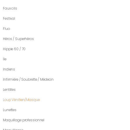
Faux cils
Festival
Fluo
Héros / Superhéros
Hippie 60 / 70
île
Indiens
Infirmière / Soubrette / Médecin
Lentilles
Loup Vénitien/Masque
Lunettes
Maquillage professionnel