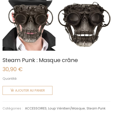
Steam Punk : Masque crâne
30,90
€
Quantité:
quantité
de
AJOUTER AU PANIER
Steam
Punk :
Masque
Catégories :
ACCESSOIRES
,
Loup Vénitien/Masque
,
Steam Punk