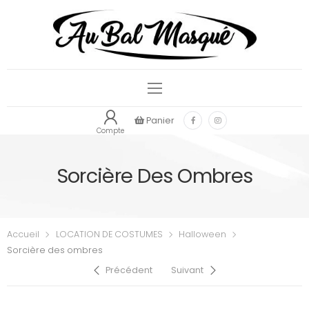
Panier
Compte
Sorcière Des Ombres
Accueil
LOCATION DE COSTUMES
Halloween
Sorcière des ombres
Précédent
Suivant