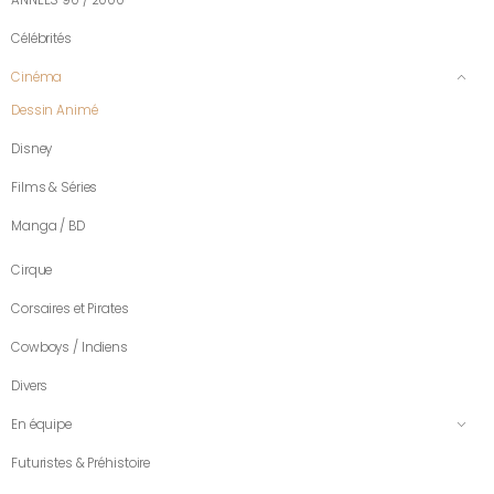
Célébrités
Cinéma
Dessin Animé
Disney
Films & Séries
Manga / BD
Cirque
Corsaires et Pirates
Cowboys / Indiens
Divers
En équipe
Futuristes & Préhistoire