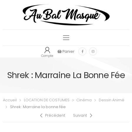
Panier
Compte
Shrek : Marraine La Bonne Fée
Accueil
LOCATION DE COSTUMES
Cinéma
Dessin Animé
Shrek : Marraine la bonne fée
Précédent
Suivant