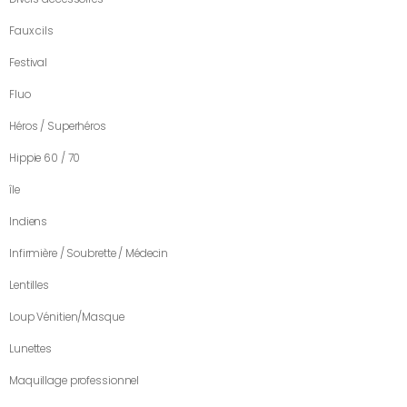
Faux cils
Festival
Fluo
Héros / Superhéros
Hippie 60 / 70
île
Indiens
Infirmière / Soubrette / Médecin
Lentilles
Loup Vénitien/Masque
Lunettes
Maquillage professionnel