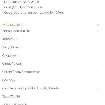
• Location 04 72 00 24 25
• infos@au-bal-masque.fr
• Ouvert du lundi au samedi de 10h à 19h.
ACCESSOIRES
Animaux Accessoire
Années 20
Boa / Plumes
Chapeaux
Cirque / Clown
Collant / body / chaussettes
Cowboys
Cravate / noeud-papillon / gants / bretelles
Disco 70 / 80
Divers accessoires