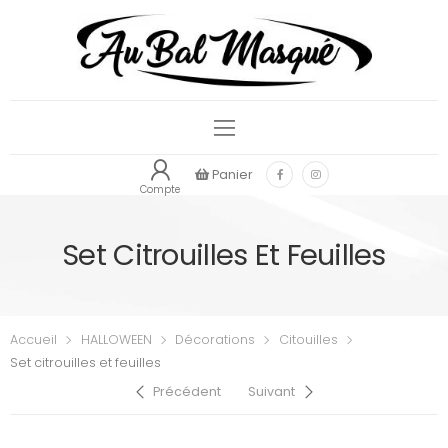
Panier
Compte
Set Citrouilles Et Feuilles
Accueil
HALLOWEEN
Décorations
Citouilles
Set citrouilles et feuilles
Précédent
Suivant