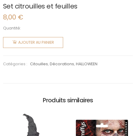
Set citrouilles et feuilles
8,00
€
Quantité:
quantité
de Set
AJOUTER AU PANIER
citrouilles
et
feuilles
Catégories :
Citouilles
,
Décorations
,
HALLOWEEN
Produits similaires