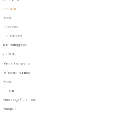
Citouilles
Divers
Squelettes
Suspensions
Toile d'araignées
Vaisselle
Démon / Maléfique
Dia de los muertos
Divers
Lentilles
Maquillage / Cicatrices
Masques