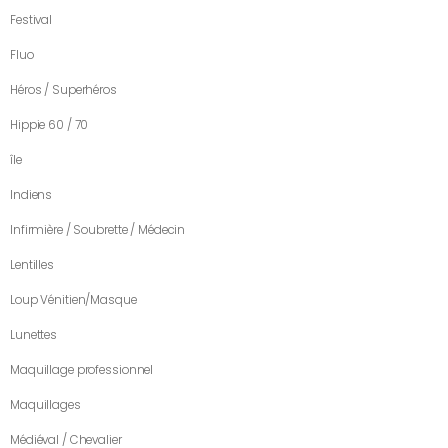
Festival
Fluo
Héros / Superhéros
Hippie 60 / 70
île
Indiens
Infirmière / Soubrette / Médecin
Lentilles
Loup Vénitien/Masque
Lunettes
Maquillage professionnel
Maquillages
Médiéval / Chevalier