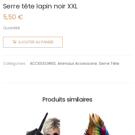
Serre tête lapin noir XXL
5,50
€
Quantité:
quantité
de Serre
AJOUTER AU PANIER
tête lapin
noir XXL
Catégories :
ACCESSOIRES
,
Animaux Accessoire
,
Serre Tête
Produits similaires