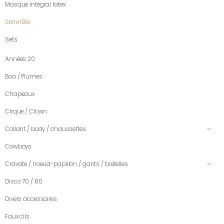
Masque intégral latex
Serre tête
Sets
Années 20
Boa / Plumes
Chapeaux
Cirque / Clown
Collant / body / chaussettes
Cowboys
Cravate / noeud-papillon / gants / bretelles
Disco 70 / 80
Divers accessoires
Faux cils