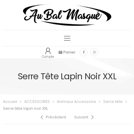
Panier
Compte
Serre Tête Lapin Noir XXL
Accueil
ACCESSOIRES
Animaux Accessoire
Serre tête
Serre tête lapin noir XXL
Précédent
Suivant