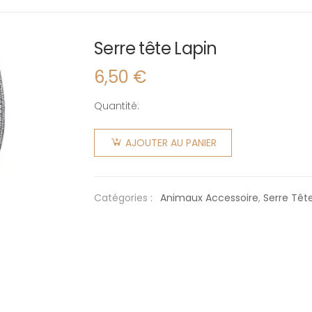
Serre tête Lapin
6,50
€
Quantité:
quantité
de Serre
AJOUTER AU PANIER
tête
Lapin
Catégories :
Animaux Accessoire
,
Serre Têt