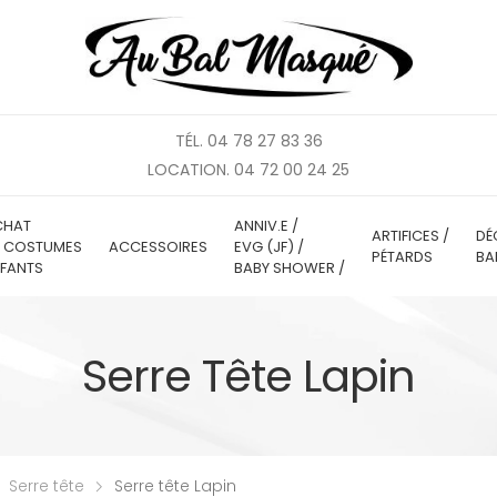
TÉL. 04 78 27 83 36
LOCATION. 04 72 00 24 25
CHAT
ANNIV.E /
ARTIFICES /
DÉ
E COSTUMES
ACCESSOIRES
EVG (JF) /
PÉTARDS
BA
FANTS
BABY SHOWER /
Serre Tête Lapin
Serre tête
Serre tête Lapin