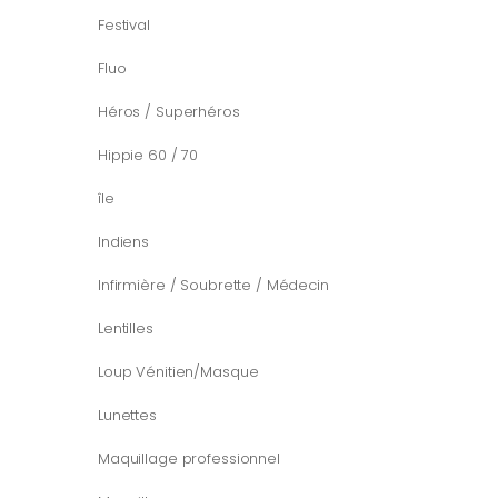
Festival
Fluo
Héros / Superhéros
Hippie 60 / 70
île
Indiens
Infirmière / Soubrette / Médecin
Lentilles
Loup Vénitien/Masque
Lunettes
Maquillage professionnel