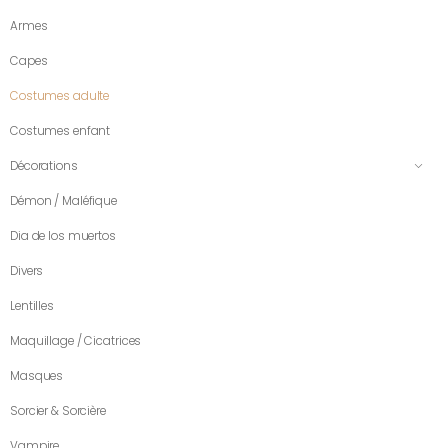
Armes
Capes
Costumes adulte
Costumes enfant
Décorations
Démon / Maléfique
Dia de los muertos
Divers
Lentilles
Maquillage / Cicatrices
Masques
Sorcier & Sorcière
Vampire