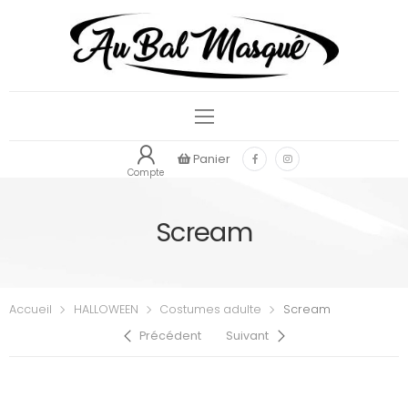
Panier
Compte
Scream
Accueil
HALLOWEEN
Costumes adulte
Scream
Précédent
Suivant