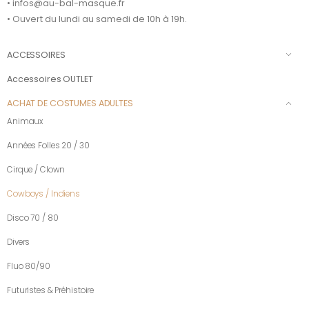
• infos@au-bal-masque.fr
• Ouvert du lundi au samedi de 10h à 19h.
ACCESSOIRES
Accessoires OUTLET
ACHAT DE COSTUMES ADULTES
Animaux
Années Folles 20 / 30
Cirque / Clown
Cowboys / Indiens
Disco 70 / 80
Divers
Fluo 80/90
Futuristes & Préhistoire