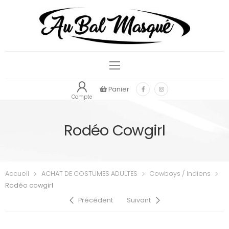
Panier
Compte
Rodéo Cowgirl
Accueil
ACHAT DE COSTUMES ADULTES
Cowboys / Indiens
Rodéo cowgirl
Précédent
Suivant