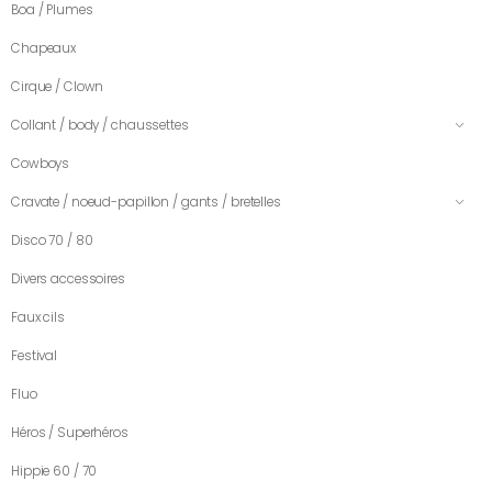
Boa / Plumes
Chapeaux
Cirque / Clown
Collant / body / chaussettes
Cowboys
Cravate / noeud-papillon / gants / bretelles
Disco 70 / 80
Divers accessoires
Faux cils
Festival
Fluo
Héros / Superhéros
Hippie 60 / 70