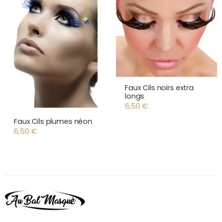
Faux Cils noirs extra
longs
6,50
€
Faux Cils plumes néon
6,50
€