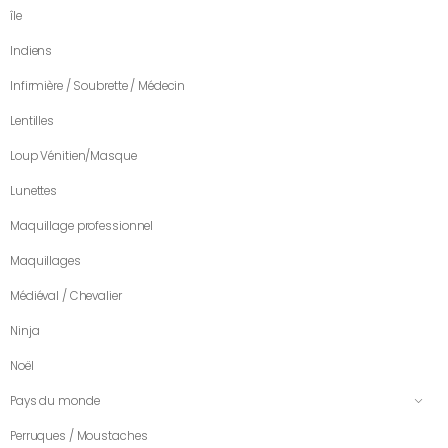
île
Indiens
Infirmière / Soubrette / Médecin
Lentilles
Loup Vénitien/Masque
Lunettes
Maquillage professionnel
Maquillages
Médiéval / Chevalier
Ninja
Noël
Pays du monde
Perruques / Moustaches