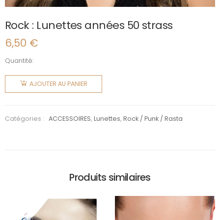
Rock : Lunettes années 50 strass
6,50
€
Quantité:
quantité
de Rock :
AJOUTER AU PANIER
Lunettes
années
50 strass
Catégories :
ACCESSOIRES
,
Lunettes
,
Rock / Punk / Rasta
Produits similaires