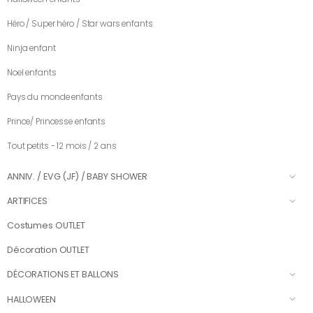
Héro / Super héro / Star wars enfants
Ninja enfant
Noel enfants
Pays du monde enfants
Prince/ Princesse enfants
Tout petits - 12 mois / 2 ans
ANNIV. / EVG (JF) / BABY SHOWER
ARTIFICES
Costumes OUTLET
Décoration OUTLET
DÉCORATIONS ET BALLONS
HALLOWEEN