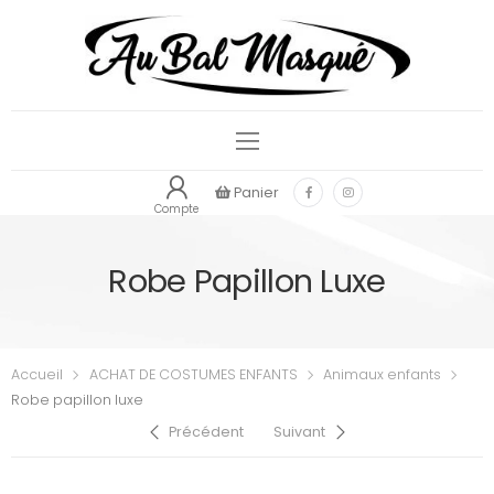
Panier
Compte
Robe Papillon Luxe
Accueil
ACHAT DE COSTUMES ENFANTS
Animaux enfants
Robe papillon luxe
Précédent
Suivant