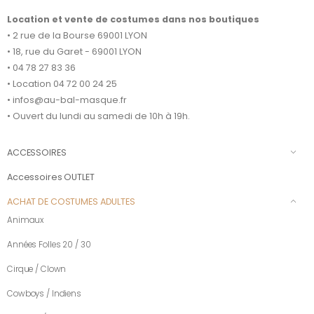
Location et vente de costumes dans nos boutiques
• 2 rue de la Bourse 69001 LYON
• 18, rue du Garet - 69001 LYON
• 04 78 27 83 36
• Location 04 72 00 24 25
• infos@au-bal-masque.fr
• Ouvert du lundi au samedi de 10h à 19h.
ACCESSOIRES
Accessoires OUTLET
ACHAT DE COSTUMES ADULTES
Animaux
Années Folles 20 / 30
Cirque / Clown
Cowboys / Indiens