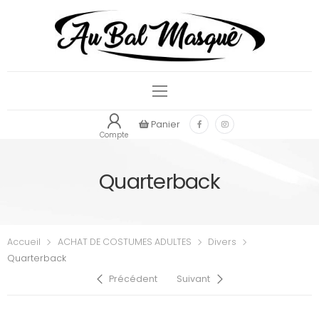
Panier
Compte
Quarterback
Accueil
ACHAT DE COSTUMES ADULTES
Divers
Quarterback
Précédent
Suivant