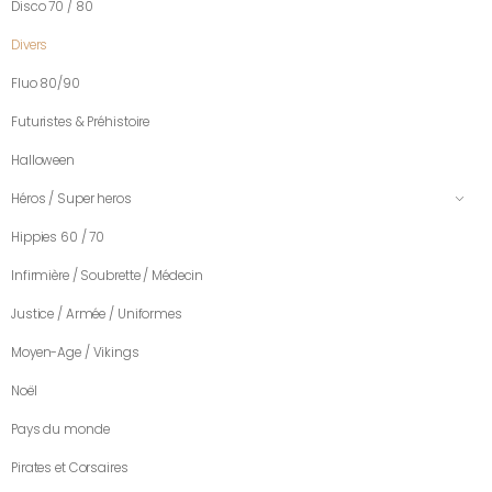
Disco 70 / 80
Divers
Fluo 80/90
Futuristes & Préhistoire
Halloween
Héros / Super heros
Hippies 60 / 70
Infirmière / Soubrette / Médecin
Justice / Armée / Uniformes
Moyen-Age / Vikings
Noël
Pays du monde
Pirates et Corsaires