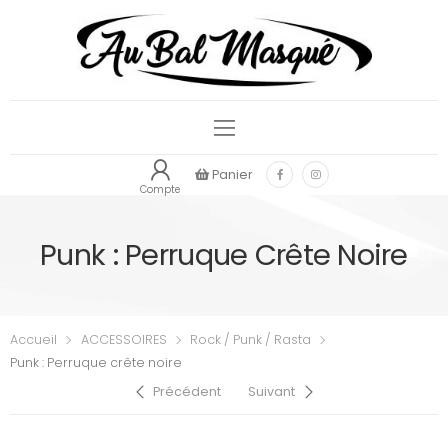
Panier
Compte
Punk : Perruque Crête Noire
Accueil
ACCESSOIRES
Rock / Punk / Rasta
Punk : Perruque crête noire
Précédent
Suivant