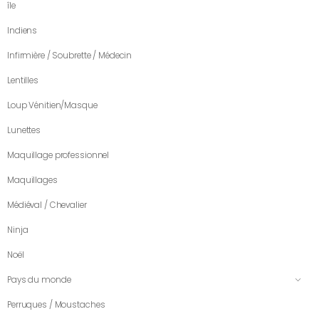
île
Indiens
Infirmière / Soubrette / Médecin
Lentilles
Loup Vénitien/Masque
Lunettes
Maquillage professionnel
Maquillages
Médiéval / Chevalier
Ninja
Noël
Pays du monde
Perruques / Moustaches