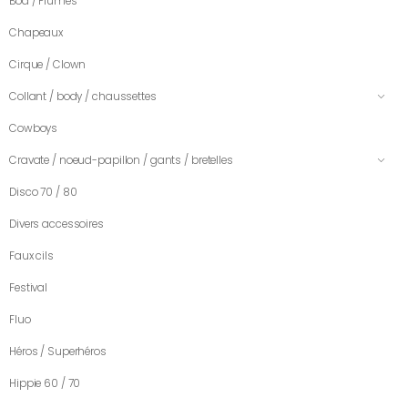
Boa / Plumes
Chapeaux
Cirque / Clown
Collant / body / chaussettes
Cowboys
Cravate / noeud-papillon / gants / bretelles
Disco 70 / 80
Divers accessoires
Faux cils
Festival
Fluo
Héros / Superhéros
Hippie 60 / 70