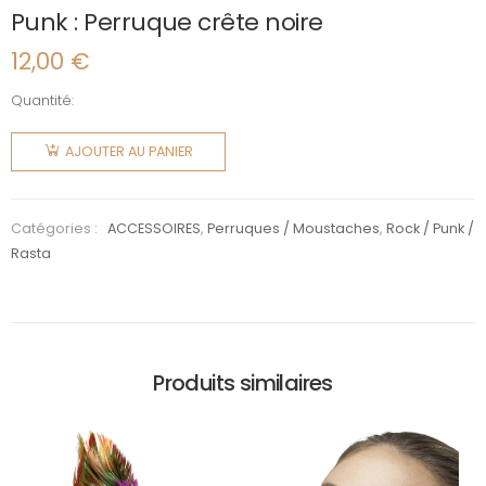
Punk : Perruque crête noire
12,00
€
Quantité:
quantité
de Punk :
AJOUTER AU PANIER
Perruque
crête
noire
Catégories :
ACCESSOIRES
,
Perruques / Moustaches
,
Rock / Punk /
Rasta
Produits similaires