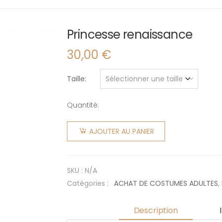
Princesse renaissance
30,00
€
Taille
Quantité:
quantité
de
AJOUTER AU PANIER
Princesse
renaissance
SKU :
N/A
Catégories :
ACHAT DE COSTUMES ADULTES
,
Description