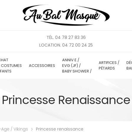
TÉL. 04 78 27 83 36
LOCATION. 04 72 00 24 25
CHAT
ANNIV.E /
ARTIFICES /
DÉ
E COSTUMES
ACCESSOIRES
EVG (JF) /
PÉTARDS
BA
FANTS
BABY SHOWER /
Princesse Renaissance
Age / Vikings
Princesse renaissance