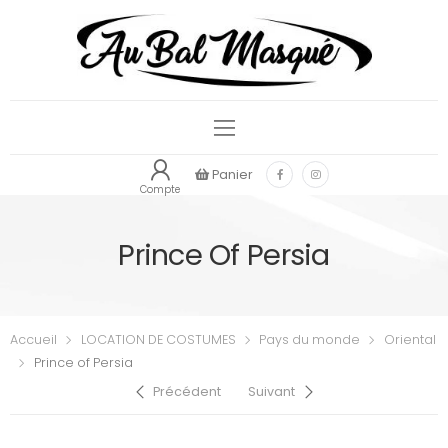
Panier
Compte
Prince Of Persia
Accueil
LOCATION DE COSTUMES
Pays du monde
Oriental
Prince of Persia
Précédent
Suivant