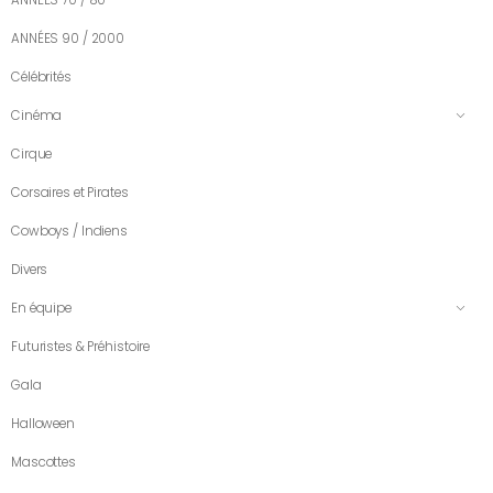
ANNÉES 70 / 80
ANNÉES 90 / 2000
Célébrités
Cinéma
Cirque
Corsaires et Pirates
Cowboys / Indiens
Divers
En équipe
Futuristes & Préhistoire
Gala
Halloween
Mascottes