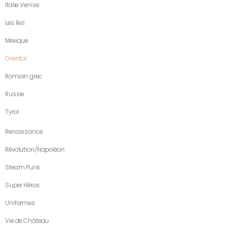
Italie Venise
Les îles
Mexique
Oriental
Romain grec
Russie
Tyrol
Renaissance
Révolution/Napoléon
Steam Punk
Super Héros
Uniformes
Vie de Château