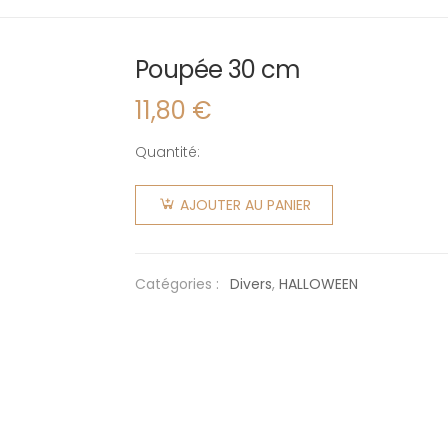
Poupée 30 cm
11,80
€
Quantité:
quantité
de
AJOUTER AU PANIER
Poupée
30 cm
Catégories :
Divers
,
HALLOWEEN