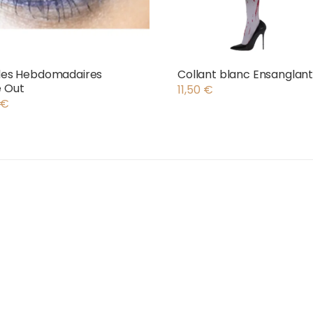
lles Hebdomadaires
Collant blanc Ensanglan
e Out
11,50
€
€