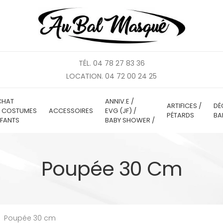
TÉL. 04 78 27 83 36
LOCATION. 04 72 00 24 25
CHAT
ANNIV.E /
ARTIFICES /
DÉ
E COSTUMES
ACCESSOIRES
EVG (JF) /
PÉTARDS
BA
FANTS
BABY SHOWER /
Poupée 30 Cm
Poupée 30 cm