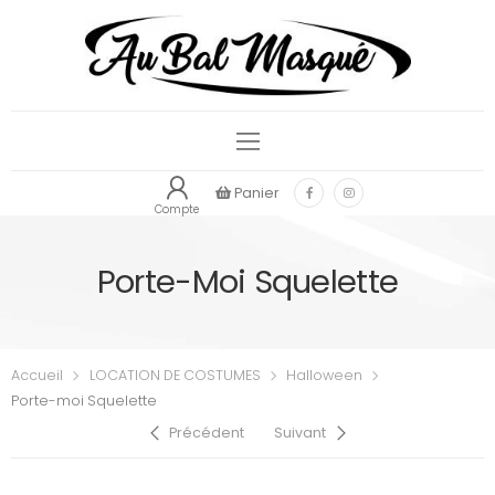
Panier
Compte
Porte-Moi Squelette
Accueil
LOCATION DE COSTUMES
Halloween
Porte-moi Squelette
Précédent
Suivant