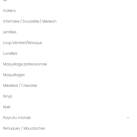
Indiens
Infirmière / Soubrette / Médecin
Lentilles
Loup Vénitien/Masque
Lunettes
Maquillage professionnel
Maquillages
Médiéval / Chevalier
Ninja
Noël
Pays du monde
Perruques / Moustaches