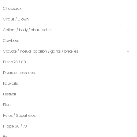
Chapeaux
Cirque / Clown
Collant / body / chaussettes
Cowboys
Cravate / noeud-papillon / gants / bretelles
Disco 70 / 80
Divers accessoires
Faux cils
Festival
Fluo
Héros / Superhéros
Hippie 60 / 70
île