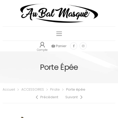
Panier
Compte
Porte Épée
Accueil
ACCESSOIRES
Pirate
Porte épée
Précédent
Suivant