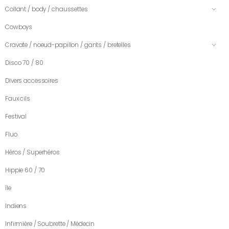
Collant / body / chaussettes
Cowboys
Cravate / noeud-papillon / gants / bretelles
Disco 70 / 80
Divers accessoires
Faux cils
Festival
Fluo
Héros / Superhéros
Hippie 60 / 70
île
Indiens
Infirmière / Soubrette / Médecin