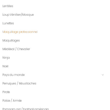
Lentilles
Loup Vénitien/Masque
Lunettes
Maquillage professionnel
Maquillages
Médiéval / Chevalier
Ninja
Noël
Pays du monde
Perruques / Moustaches
Pirate
Police / Armée
Pompom girl / football américain