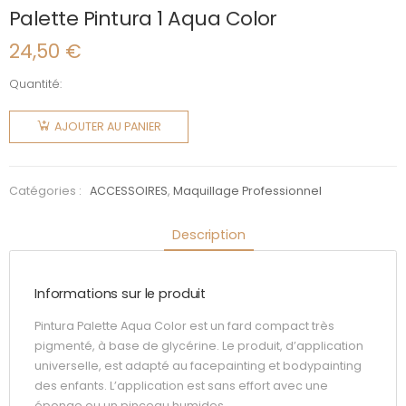
Palette Pintura 1 Aqua Color
24,50
€
Quantité:
quantité
de
AJOUTER AU PANIER
Palette
Pintura 1
Aqua
Catégories :
ACCESSOIRES
,
Maquillage Professionnel
Color
Description
Informations sur le produit
Pintura Palette Aqua Color est un fard compact très
pigmenté, à base de glycérine. Le produit, d’application
universelle, est adapté au facepainting et bodypainting
des enfants. L’application est sans effort avec une
éponge ou un pinceau humides.