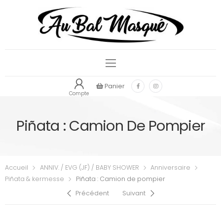
Panier
Compte
Piñata : Camion De Pompier
Accueil
ANNIV. / EVG (JF) / BABY SHOWER
Anniversaire
Piñata & kermesse
Piñata : Camion de pompier
Précédent
Suivant