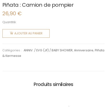
Piñata : Camion de pompier
26,90
€
Quantité:
quantité
de Piñata
AJOUTER AU PANIER
: Camion
de
pompier
Catégories :
ANNIV. / EVG (JF) / BABY SHOWER
,
Anniversaire
,
Piñata
& Kermesse
Produits similaires