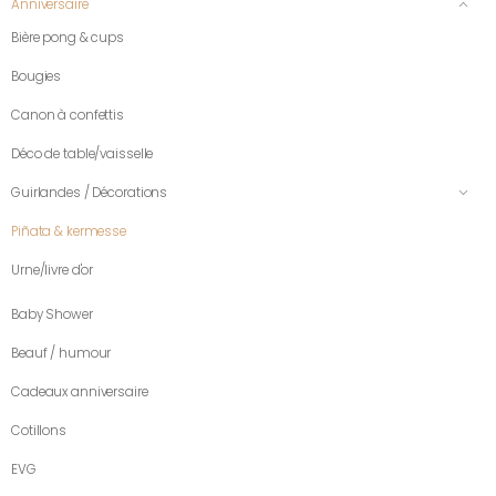
Anniversaire
Bière pong & cups
Bougies
Canon à confettis
Déco de table/vaisselle
Guirlandes / Décorations
Piñata & kermesse
Urne/livre d'or
Baby Shower
Beauf / humour
Cadeaux anniversaire
Cotillons
EVG