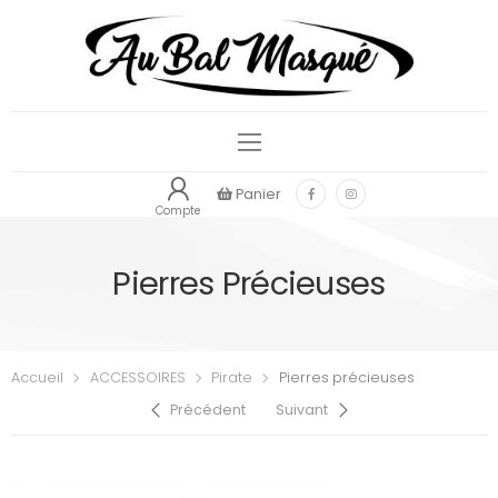
Panier
Compte
Pierres Précieuses
Accueil
ACCESSOIRES
Pirate
Pierres précieuses
Précédent
Suivant