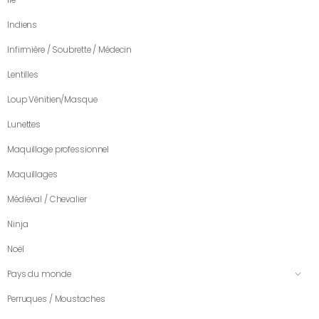
Indiens
Infirmière / Soubrette / Médecin
Lentilles
Loup Vénitien/Masque
Lunettes
Maquillage professionnel
Maquillages
Médiéval / Chevalier
Ninja
Noël
Pays du monde
Perruques / Moustaches