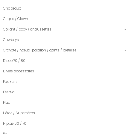
Chapeaux
Cirque / Clown
Collant / body / chaussettes
Cowboys
Cravate / noeud-papillon / gants / bretelles
Disco 70 / 80
Divers accessoires
Faux cils
Festival
Fluo
Héros / Superhéros
Hippie 60 / 70
île