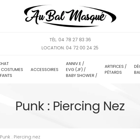
TÉL. 04 78 27 83 36
LOCATION. 04 72 00 24 25
CHAT
ANNIV.E /
ARTIFICES /
DÉ
E COSTUMES
ACCESSOIRES
EVG (JF) /
PÉTARDS
BA
FANTS
BABY SHOWER /
Punk : Piercing Nez
Punk : Piercing nez