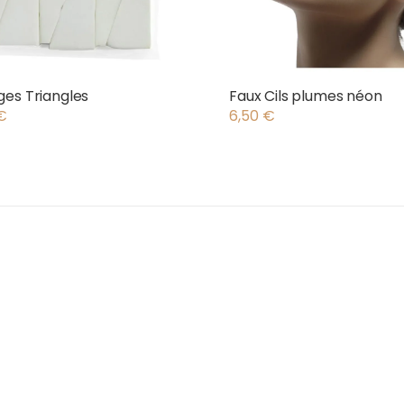
es Triangles
Faux Cils plumes néon
€
6,50
€