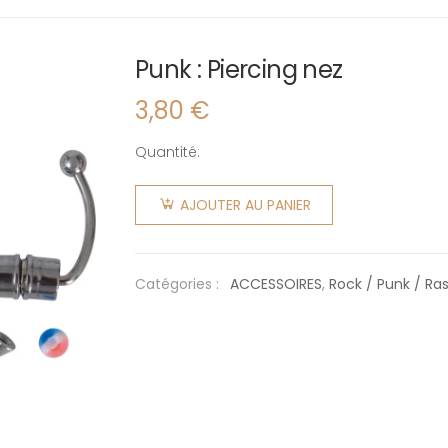
Punk : Piercing nez
3,80
€
Quantité:
quantité
de Punk :
AJOUTER AU PANIER
Piercing
nez
Catégories :
ACCESSOIRES
,
Rock / Punk / Ra