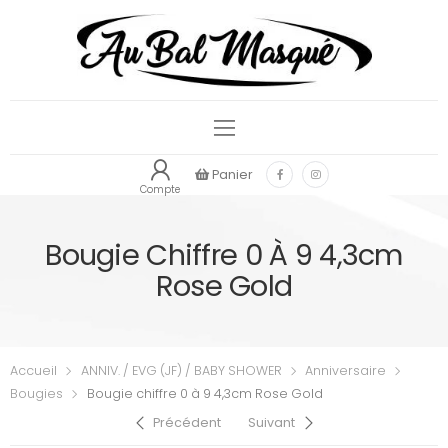
Panier
Compte
Bougie Chiffre 0 À 9 4,3cm
Rose Gold
Accueil
ANNIV. / EVG (JF) / BABY SHOWER
Anniversaire
Bougies
Bougie chiffre 0 à 9 4,3cm Rose Gold
Précédent
Suivant