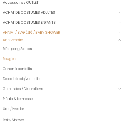
Accessoires OUTLET
ACHAT DE COSTUMES ADULTES
ACHAT DE COSTUMES ENFANTS
ANNIV. / EVG (JF) / BABY SHOWER
Anniversaire
Bière pong & cups
Bougies
Canon à confettis
Déco de table/vaisselle
Guirlandes / Décorations
Piñata & kermesse
Urne/livre d'or
Baby Shower