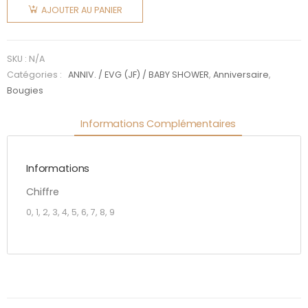
de
AJOUTER AU PANIER
Bougie
chiffre 0
à 9
SKU :
N/A
4,3cm
Catégories :
ANNIV. / EVG (JF) / BABY SHOWER
,
Anniversaire
,
Bougies
Rose
Gold
Informations Complémentaires
Informations
Chiffre
0, 1, 2, 3, 4, 5, 6, 7, 8, 9