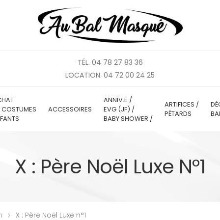
TÉL. 04 78 27 83 36
LOCATION. 04 72 00 24 25
CHAT
ANNIV.E /
ARTIFICES /
DÉ
E COSTUMES
ACCESSOIRES
EVG (JF) /
PÉTARDS
BA
FANTS
BABY SHOWER /
X : Père Noël Luxe N°1
n
X : Père Noël Luxe n°1