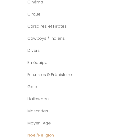
Cinéma
Cirque
Corsaires et Pirates
Cowboys / Indiens
Divers
En équipe
Futuristes & Préhistoire
Gala
Halloween
Mascottes
Moyen-Age
Noël/Religion