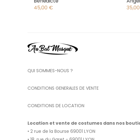
Bénédicte
Angel
Anto
45,00
€
35,0
QUI SOMMES-NOUS ?
CONDITIONS GENERALES DE VENTE
CONDITIONS DE LOCATION
Location et vente de costumes dans nos bout
• 2 rue de la Bourse 69001 LYON
• 18, rue du Garet - 69001 LYON