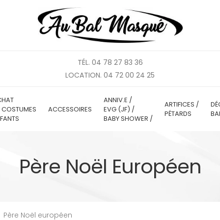
TÉL. 04 78 27 83 36
LOCATION. 04 72 00 24 25
CHAT
ANNIV.E /
ARTIFICES /
DÉ
E COSTUMES
ACCESSOIRES
EVG (JF) /
PÉTARDS
BA
FANTS
BABY SHOWER /
Père Noël Européen
Père Noël européen