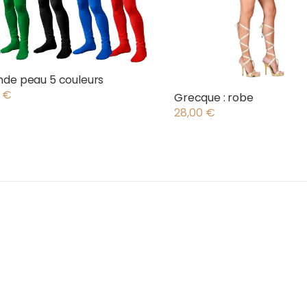
de peau 5 couleurs
0
€
Grecque : robe
28,00
€