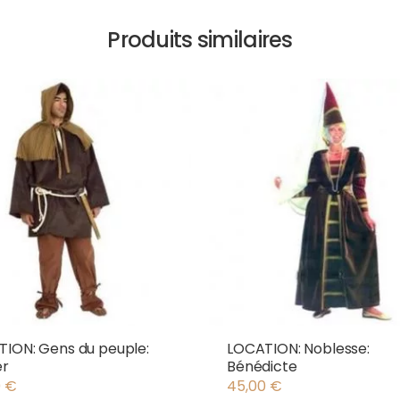
Produits similaires
ION: Gens du peuple:
LOCATION: Noblesse:
er
Bénédicte
0
€
45,00
€