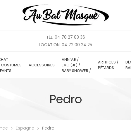
TÉL. 04 78 27 83 36
LOCATION. 04 72 00 24 25
CHAT
ANNIV.E /
ARTIFICES /
DÉ
E COSTUMES
ACCESSOIRES
EVG (JF) /
PÉTARDS
BA
FANTS
BABY SHOWER /
Pedro
onde
Espagne
Pedro