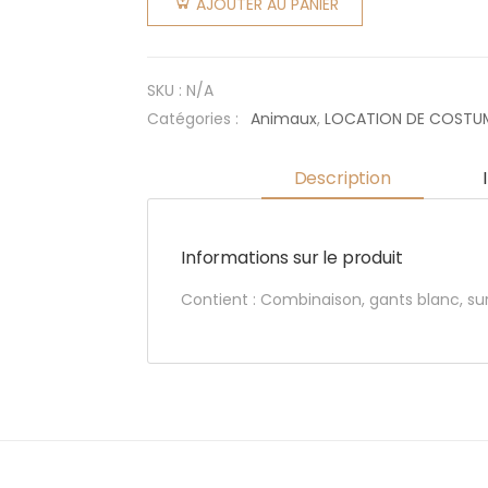
AJOUTER AU PANIER
: Pan Pan
SKU :
N/A
Catégories :
Animaux
,
LOCATION DE COSTU
Description
Informations sur le produit
Contient : Combinaison, gants blanc, su