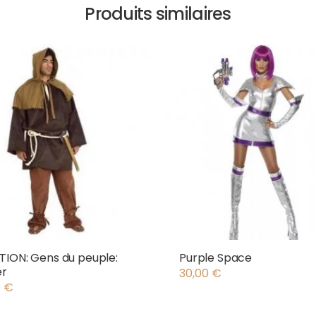
Produits similaires
ION: Gens du peuple:
Purple Space
er
30,00
€
0
€