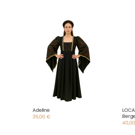
Adeline
LOCAT
Berg
35,00
€
40,0