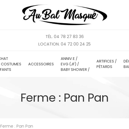
TÉL. 04 78 27 83 36
LOCATION. 04 72 00 24 25
CHAT
ANNIV.E /
ARTIFICES /
DÉ
E COSTUMES
ACCESSOIRES
EVG (JF) /
PÉTARDS
BA
FANTS
BABY SHOWER /
Ferme : Pan Pan
Ferme : Pan Pan