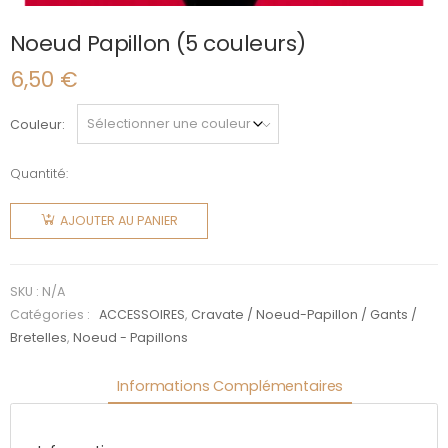
Noeud Papillon (5 couleurs)
6,50
€
Couleur
Quantité:
quantité
de Noeud
AJOUTER AU PANIER
Papillon
(5
couleurs)
SKU :
N/A
Catégories :
ACCESSOIRES
,
Cravate / Noeud-Papillon / Gants /
Bretelles
,
Noeud - Papillons
Informations Complémentaires