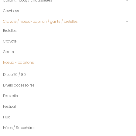
Collant / body / chaussettes
Cowboys
Cravate / noeud-papillon / gants / bretelles
Bretelles
Cravate
Gants
Noeud - papillons
Disco 70 / 80
Divers accessoires
Faux cils
Festival
Fluo
Héros / Superhéros