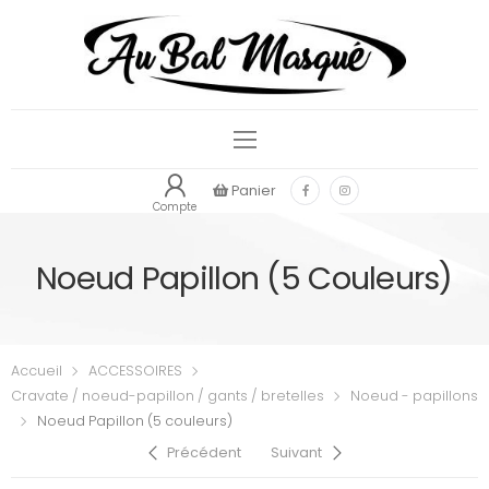
Panier
Compte
Noeud Papillon (5 Couleurs)
Accueil
ACCESSOIRES
Cravate / noeud-papillon / gants / bretelles
Noeud - papillons
Noeud Papillon (5 couleurs)
Précédent
Suivant