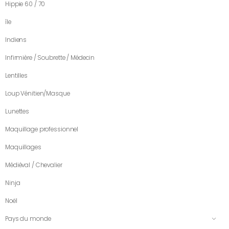
Hippie 60 / 70
île
Indiens
Infirmière / Soubrette / Médecin
Lentilles
Loup Vénitien/Masque
Lunettes
Maquillage professionnel
Maquillages
Médiéval / Chevalier
Ninja
Noël
Pays du monde