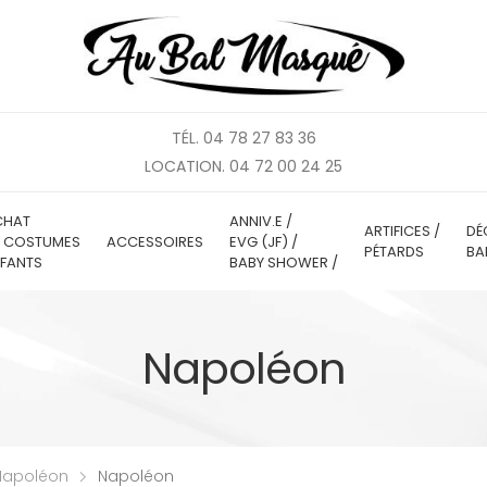
TÉL. 04 78 27 83 36
LOCATION. 04 72 00 24 25
CHAT
ANNIV.E /
ARTIFICES /
DÉ
E COSTUMES
ACCESSOIRES
EVG (JF) /
PÉTARDS
BA
FANTS
BABY SHOWER /
Napoléon
Napoléon
Napoléon