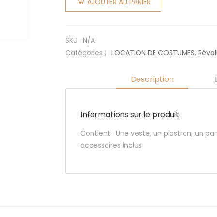
AJOUTER AU PANIER
Napoléon
SKU :
N/A
Catégories :
LOCATION DE COSTUMES
,
Révol
Description
Informations sur le produit
Contient : Une veste, un plastron, un pa
accessoires inclus