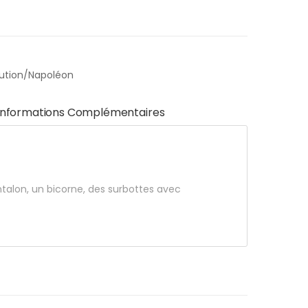
ution/Napoléon
Informations Complémentaires
ntalon, un bicorne, des surbottes avec