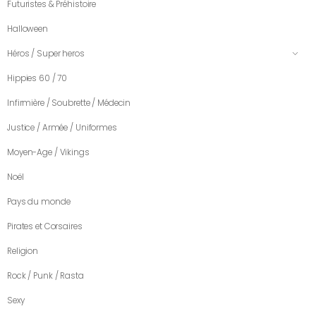
Futuristes & Préhistoire
Halloween
Héros / Super heros
Hippies 60 / 70
Infirmière / Soubrette / Médecin
Justice / Armée / Uniformes
Moyen-Age / Vikings
Noël
Pays du monde
Pirates et Corsaires
Religion
Rock / Punk / Rasta
Sexy