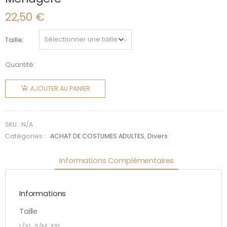
22,50
€
Taille
Quantité:
quantité
de
AJOUTER AU PANIER
Ménagère
SKU :
N/A
Catégories :
ACHAT DE COSTUMES ADULTES
,
Divers
Informations Complémentaires
Informations
Taille
L/XL, S/M, XXL