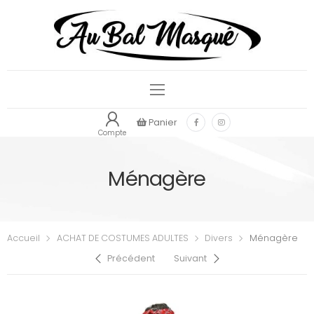
Panier
Compte
Ménagère
Accueil
ACHAT DE COSTUMES ADULTES
Divers
Ménagère
Précédent
Suivant