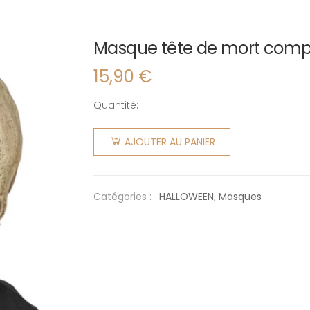
Masque tête de mort comp
15,90
€
Quantité:
quantité
de
AJOUTER AU PANIER
Masque
tête de
mort
Catégories :
HALLOWEEN
,
Masques
complet