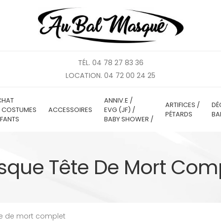
TÉL. 04 78 27 83 36
LOCATION. 04 72 00 24 25
CHAT
ANNIV.E /
ARTIFICES /
DÉ
E COSTUMES
ACCESSOIRES
EVG (JF) /
PÉTARDS
BA
FANTS
BABY SHOWER /
que Tête De Mort Com
e de mort complet