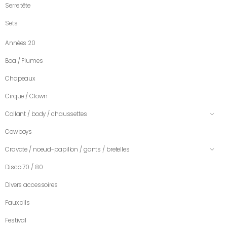
Serre tête
Sets
Années 20
Boa / Plumes
Chapeaux
Cirque / Clown
Collant / body / chaussettes
Cowboys
Cravate / noeud-papillon / gants / bretelles
Disco 70 / 80
Divers accessoires
Faux cils
Festival