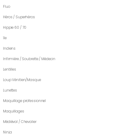
Fluo
Héros / Superhéros
Hippie 60 / 70
île
Indiens
Infirmière / Soubrette / Médecin
Lentilles
Loup Vénitien/Masque
Lunettes
Maquillage professionnel
Maquillages
Médiéval / Chevalier
Ninja