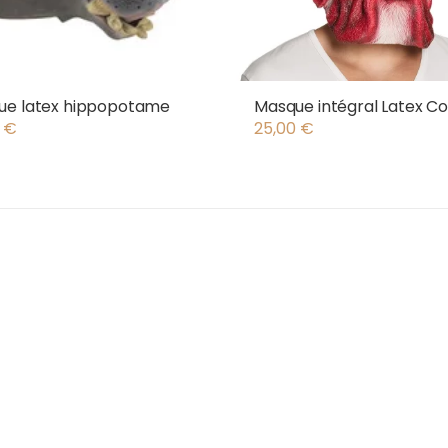
ue latex hippopotame
Masque intégral Latex C
0
€
25,00
€