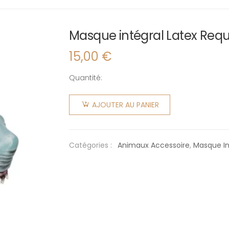
Masque intégral Latex Requ
15,00
€
Quantité:
quantité
de
AJOUTER AU PANIER
Masque
intégral
Latex
Catégories :
Animaux Accessoire
,
Masque In
Requin