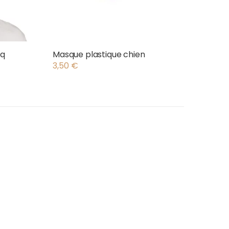
oq
Masque plastique chien
3,50
€