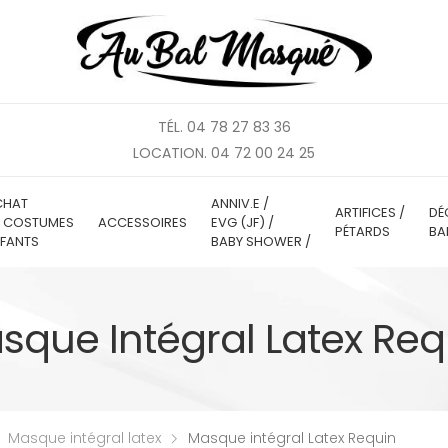
TÉL. 04 78 27 83 36
LOCATION. 04 72 00 24 25
CHAT
ANNIV.E /
ARTIFICES /
DÉ
E COSTUMES
ACCESSOIRES
EVG (JF) /
PÉTARDS
BA
FANTS
BABY SHOWER /
sque Intégral Latex Req
Masque intégral latex
Masque intégral Latex Requin