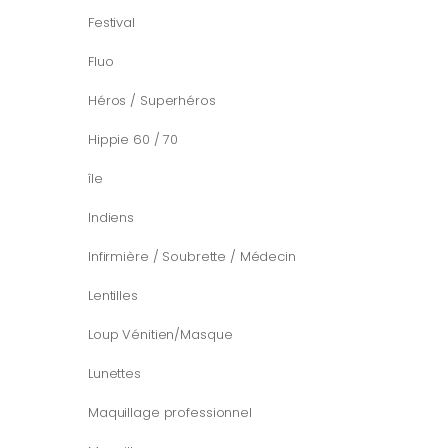
Festival
Fluo
Héros / Superhéros
Hippie 60 / 70
île
Indiens
Infirmière / Soubrette / Médecin
Lentilles
Loup Vénitien/Masque
Lunettes
Maquillage professionnel