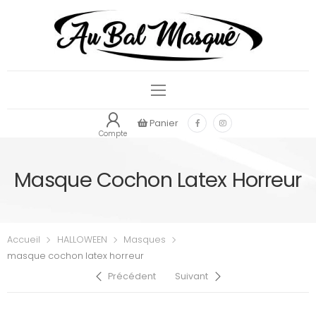
Panier
Compte
Masque Cochon Latex Horreur
Accueil
HALLOWEEN
Masques
masque cochon latex horreur
Précédent
Suivant