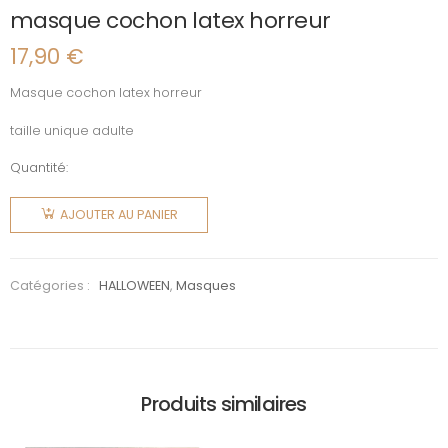
masque cochon latex horreur
17,90
€
Masque cochon latex horreur
taille unique adulte
Quantité:
quantité
de
AJOUTER AU PANIER
masque
cochon
latex
Catégories :
HALLOWEEN
,
Masques
horreur
Produits similaires