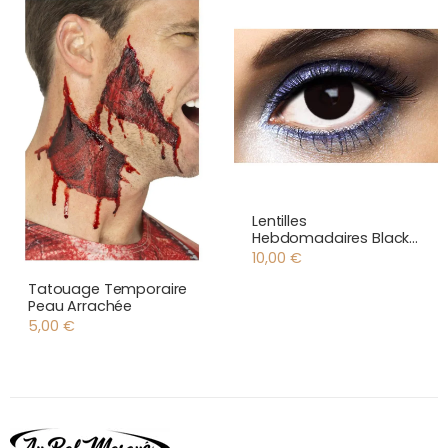
Lentilles
Hebdomadaires Black
Out
10,00
€
Tatouage Temporaire
Peau Arrachée
5,00
€