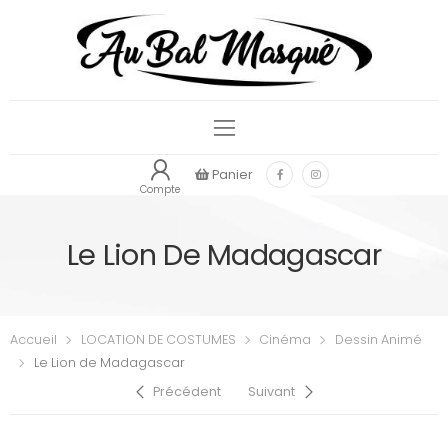
Panier
Compte
Le Lion De Madagascar
Accueil
LOCATION DE COSTUMES
Cinéma
Dessin Animé
Le Lion de Madagascar
Précédent
Suivant