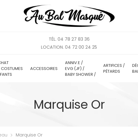
TÉL. 04 78 27 83 36
LOCATION. 04 72 00 24 25
CHAT
ANNIV.E /
ARTIFICES /
DÉ
E COSTUMES
ACCESSOIRES
EVG (JF) /
PÉTARDS
BA
FANTS
BABY SHOWER /
Marquise Or
teau
Marquise Or