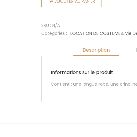
AJOUTER AU PANIER
Marquise
Or
SKU :
N/A
Catégories :
LOCATION DE COSTUMES
,
Vie 
Description
Informations sur le produit
Contient : une longue robe, une crinoline