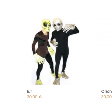
E.T
Orion
30,00
€
30,0