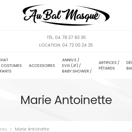
TÉL. 04 78 27 83 36
LOCATION. 04 72 00 24 25
CHAT
ANNIV.E /
ARTIFICES /
DÉ
E COSTUMES
ACCESSOIRES
EVG (JF) /
PÉTARDS
BA
FANTS
BABY SHOWER /
Marie Antoinette
teau
Marie Antoinette