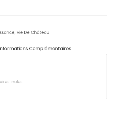
issance
,
Vie De Château
Informations Complémentaires
ires inclus