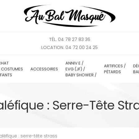
TÉL. 04 78 27 83 36
LOCATION. 04 72 00 24 25
CHAT
ANNIV.E /
ARTIFICES /
DÉ
E COSTUMES
ACCESSOIRES
EVG (JF) /
PÉTARDS
BA
FANTS
BABY SHOWER /
léfique : Serre-Tête Str
léfique : serre-tête strass