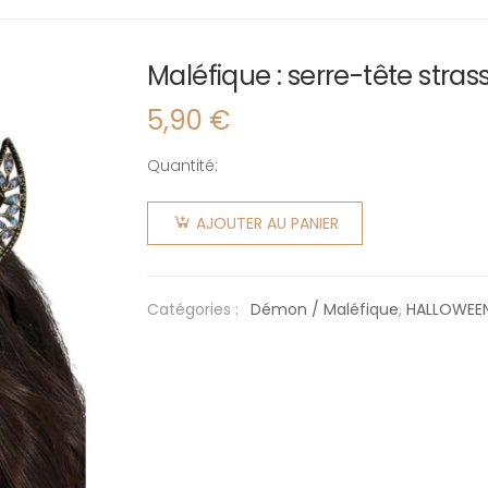
Maléfique : serre-tête stras
5,90
€
Quantité:
quantité
de
AJOUTER AU PANIER
Maléfique
: serre-
tête
Catégories :
Démon / Maléfique
,
HALLOWEE
strass