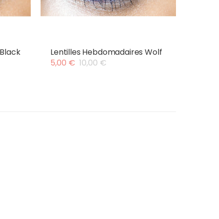
 Black
Lentilles Hebdomadaires Wolf
5,00
€
10,00
€
Le
Le
prix
prix
initial
actuel
était :
est :
10,00 €.
5,00 €.