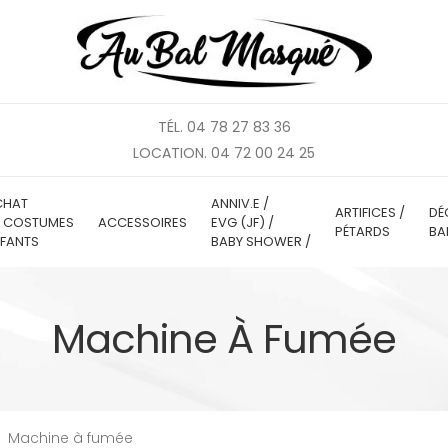
TÉL. 04 78 27 83 36
LOCATION. 04 72 00 24 25
CHAT
ANNIV.E /
ARTIFICES /
DÉ
E COSTUMES
ACCESSOIRES
EVG (JF) /
PÉTARDS
BA
FANTS
BABY SHOWER /
Machine À Fumée
Machine à fumée