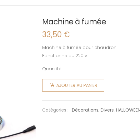
Machine à fumée
33,50
€
Machine à fumée pour chaudron
Fonctionne au 220 v
Quantité:
quantité
de
AJOUTER AU PANIER
Machine
à fumée
Catégories :
Décorations
,
Divers
,
HALLOWEE