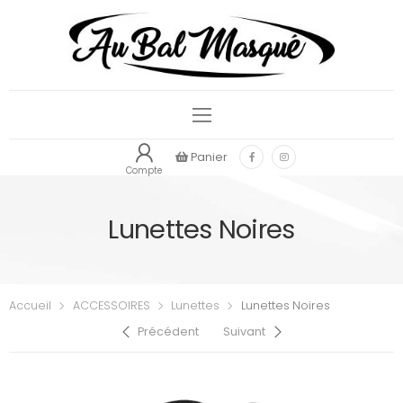
Panier
Compte
Lunettes Noires
Accueil
ACCESSOIRES
Lunettes
Lunettes Noires
Précédent
Suivant