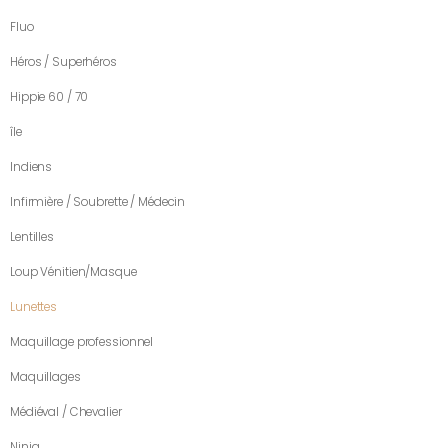
Fluo
Héros / Superhéros
Hippie 60 / 70
île
Indiens
Infirmière / Soubrette / Médecin
Lentilles
Loup Vénitien/Masque
Lunettes
Maquillage professionnel
Maquillages
Médiéval / Chevalier
Ninja