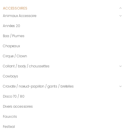
ACCESSOIRES
Animaux Accessoire
Années 20
Boa / Plumes
Chapeaux
Cirque / Clown
Collant / body / chaussettes
Cowboys
Cravate / noeud-papillon / gants / bretelles
Disco 70 / 80
Divers accessoires
Faux cils
Festival