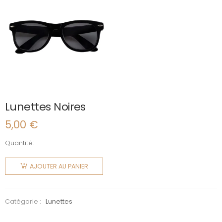
Lunettes Noires
5,00
€
Quantité:
quantité
de
AJOUTER AU PANIER
Lunettes
Noires
Catégorie :
Lunettes