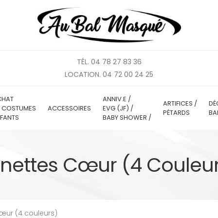
TÉL. 04 78 27 83 36
LOCATION. 04 72 00 24 25
CHAT
ANNIV.E /
ARTIFICES /
DÉ
E COSTUMES
ACCESSOIRES
EVG (JF) /
PÉTARDS
BA
FANTS
BABY SHOWER /
nettes Cœur (4 Couleu
œur (4 couleurs)