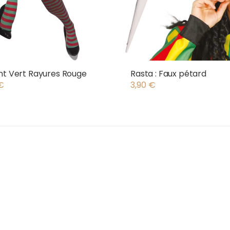
nt Vert Rayures Rouge
Rasta : Faux pétard
€
3,90
€