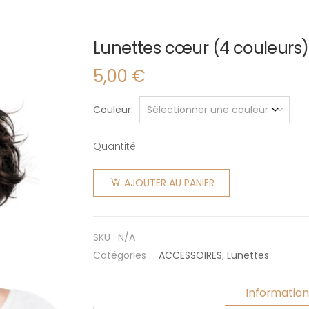
Lunettes cœur (4 couleurs)
5,00
€
Couleur
Quantité:
quantité
de
AJOUTER AU PANIER
Lunettes
cœur (4
couleurs)
SKU :
N/A
Catégories :
ACCESSOIRES
,
Lunettes
Informatio