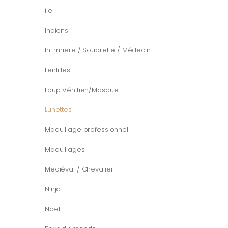
île
Indiens
Infirmière / Soubrette / Médecin
Lentilles
Loup Vénitien/Masque
Lunettes
Maquillage professionnel
Maquillages
Médiéval / Chevalier
Ninja
Noël